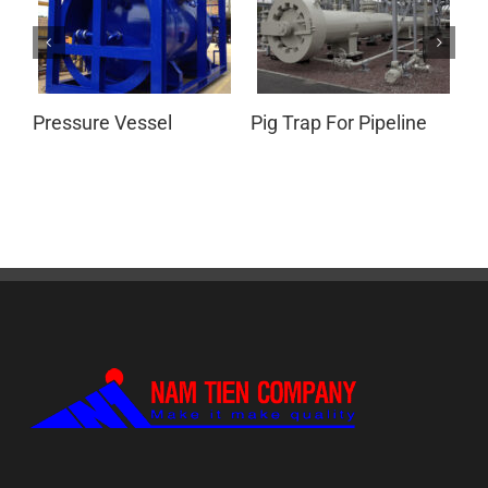
Pressure Vessel
Pig Trap For Pipeline
4
C