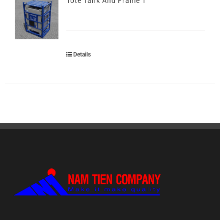
Tote Tank And Frame 1
Details